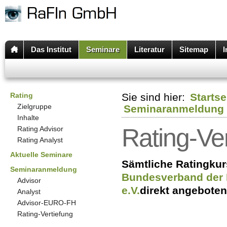
Das Institut
Seminare
Literatur
Sitemap
I
Rating
Sie sind hier:
Startse
Zielgruppe
Seminaranmeldung
Inhalte
Rating-Ve
Rating Advisor
Rating Analyst
Aktuelle Seminare
Sämtliche Ratingku
Seminaranmeldung
Bundesverband der 
Advisor
e.V.
direkt angeboten
Analyst
Advisor-EURO-FH
Rating-Vertiefung