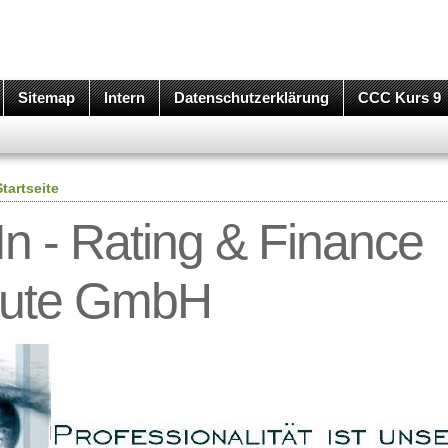
Sitemap
Intern
Datenschutzerklärung
CCC Kurs 9
Startseite
n - Rating & Finance
itute GmbH